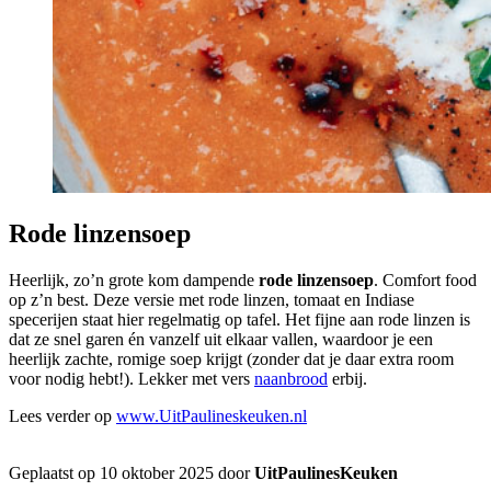
Rode linzensoep
Heerlijk, zo’n grote kom dampende
rode linzensoep
. Comfort food
op z’n best. Deze versie met rode linzen, tomaat en Indiase
specerijen staat hier regelmatig op tafel. Het fijne aan rode linzen is
dat ze snel garen én vanzelf uit elkaar vallen, waardoor je een
heerlijk zachte, romige soep krijgt (zonder dat je daar extra room
voor nodig hebt!). Lekker met vers
naanbrood
erbij.
Lees verder op
www.UitPaulineskeuken.nl
Geplaatst op 10 oktober 2025 door
UitPaulinesKeuken