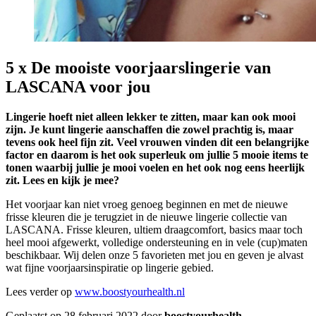
5 x De mooiste voorjaarslingerie van
LASCANA voor jou
Lingerie hoeft niet alleen lekker te zitten, maar kan ook mooi
zijn. Je kunt lingerie aanschaffen die zowel prachtig is, maar
tevens ook heel fijn zit. Veel vrouwen vinden dit een belangrijke
factor en daarom is het ook superleuk om jullie 5 mooie items te
tonen waarbij jullie je mooi voelen en het ook nog eens heerlijk
zit. Lees en kijk je mee?
Het voorjaar kan niet vroeg genoeg beginnen en met de nieuwe
frisse kleuren die je terugziet in de nieuwe lingerie collectie van
LASCANA. Frisse kleuren, ultiem draagcomfort, basics maar toch
heel mooi afgewerkt, volledige ondersteuning en in vele (cup)maten
beschikbaar. Wij delen onze 5 favorieten met jou en geven je alvast
wat fijne voorjaarsinspiratie op lingerie gebied.
Lees verder op
www.boostyourhealth.nl
Geplaatst op 28 februari 2022 door
boostyourhealth